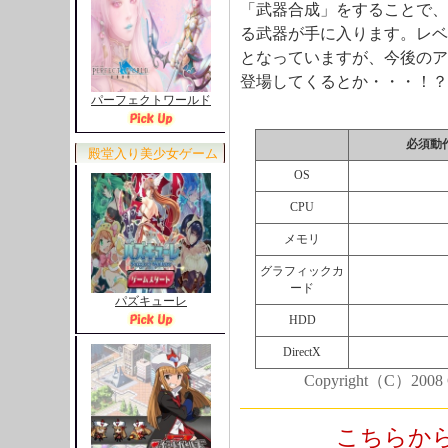
「武器合成」をすることで、
る武器が手に入ります。レベ
となっていますが、今後のア
登場してくるとか・・・！？
パーフェクトワールド
必須動
殿堂入り美少女ゲーム
OS
CPU
メモリ
グラフィックカ
ード
パズキューレ
HDD
DirectX
Copyright（C）2008 GC
こちらか