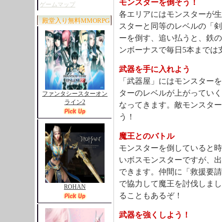
モンスターを倒そう！
ゲームマップ
各エリアにはモンスターが生
殿堂入り無料MMORPG
スターと同等のレベルの「剣
ーを倒す、追い払うと、鉄の
ンボーナスで毎日5本までは
武器を手に入れよう
「武器屋」にはモンスターを
ターのレベルが上がっていく
ファンタシースターオン
ライン2
なってきます。敵モンスター
う！
魔王とのバトル
モンスターを倒していると時
いボスモンスターですが、出
できます。仲間に「救援要請
で協力して魔王を討伐しまし
ROHAN
ることもあるぞ！
武器を強くしよう！