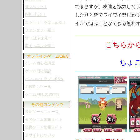
できますが、友達と協力して
低スペック！
したりと皆でワイワイ楽しめ
PvP・GvG！
ストーリーを楽しめる！
イルで遊ぶことができる無料
ファンタジー系！
SF・近未来系！
こちらか
萌え・美少女系！
オンラインゲームQ&A
ちょ
ゲーム初心者講座
ゲーム用語解説
パソコントラブルQ&A
お役立ちツール
ゲーム用PCの選び方
その他コンテンツ
最新ゲームニュース
有名ゲーム情報サイト
優良ゲーム情報サイト
当サイトについて