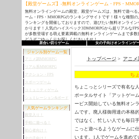
【殿堂ゲームズ】-無料オンラインゲーム・FPS・MMO
無料オンラインゲームの殿堂、殿堂ゲームズは、無料で遊べる
ーム・FPS・MMORPGのランキングサイトです！様々な種類
ランキングを開催しておりますので、遊びたい無料オンライン
かります！人気のハイスペック3DMMORPGから超リアルなFP
が多数登場する萌え要素満載の無料オンラインゲームまで多数
どうぞごゆっくりお探しくださいませ！
居合い切りゲーム
女の子向けオンラインゲ
ジャンル別ゲーム一覧
トップページ
>
アニメ
アニメ調MMORPG
リアル系MMORPG
ち
アクション・FPS
スポーツゲーム
ちょこっとシリーズで有名な
コミュニティゲーム
ポータルサイト「アットゲー
シュミレーション&ボード
ービス開始している無料オン
人気ゲームランキング
ムです。廃人様御用達の本格
殿堂入り！
ではなく、忙しい人でも毎日
手軽に遊べる！
こっと遊べるようなゲームに
初心者向け！
います。1人でゲームを進めて
女の子向け！