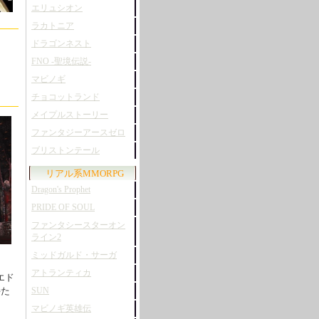
エリュシオン
ラカトニア
ドラゴンネスト
FNO -聖境伝説-
マビノギ
チョコットランド
メイプルストーリー
ファンタジーアースゼロ
ブリストンテール
リアル系MMORPG
Dragon's Prophet
PRIDE OF SOUL
ファンタシースターオン
ライン2
ミッドガルド・サーガ
アトランティカ
エド
持た
SUN
マビノギ英雄伝