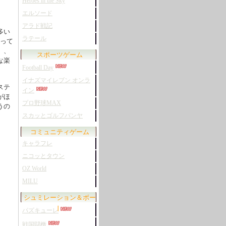
Heroes in the Sky
エルソード
アラド戦記
多い
ラテール
よって
」、
スポーツゲーム
な楽
Football Day
イナズマイレブン オンラ
ステ
イン
がほ
プロ野球MAX
うの
スカッとゴルフパンヤ
コミュニティゲーム
キャラフレ
ニコッとタウン
OZ World
MILU
シュミレーション＆ボー
ド
パズキューレ
戦国闘檄