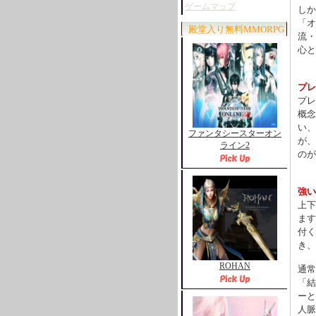
ゲームマップ
しか
「オ
殿堂入り無料MMORPG
流・
心と
プレ
プレ
概念
い、
ファンタシースターオン
が、
ライン2
のが
強い
上下
ます
付く
き、
ROHAN
通常
「結
ーと
人脈