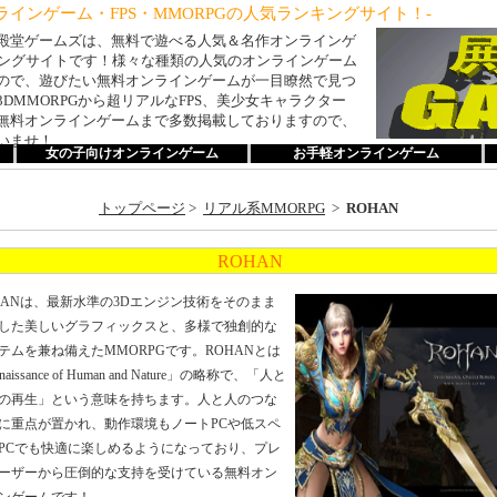
インゲーム・FPS・MMORPGの人気ランキングサイト！-
殿堂ゲームズは、無料で遊べる人気＆名作オンラインゲ
ンキングサイトです！様々な種類の人気のオンラインゲーム
ので、遊びたい無料オンラインゲームが一目瞭然で見つ
DMMORPGから超リアルなFPS、美少女キャラクター
無料オンラインゲームまで多数掲載しておりますので、
いませ！
女の子向けオンラインゲーム
お手軽オンラインゲーム
トップページ
>
リアル系MMORPG
>
ROHAN
ROHAN
HANは、最新水準の3Dエンジン技術をそのまま
した美しいグラフィックスと、多様で独創的な
テムを兼ね備えたMMORPGです。ROHANとは
naissance of Human and Nature」の略称で、「人と
の再生」という意味を持ちます。人と人のつな
に重点が置かれ、動作環境もノートPCや低スペ
PCでも快適に楽しめるようになっており、プレ
ーザーから圧倒的な支持を受けている無料オン