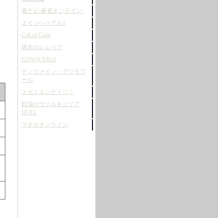
雀ナビ-麻雀オンライン-
エインヘリアル2
Call of Gods
燐光のレムリア
CONQUERx2
ディヴァイン・グリモワ
ール
メガミエンゲイジ！
戦場のヴァルキュリア
DUEL
マギカオンライン