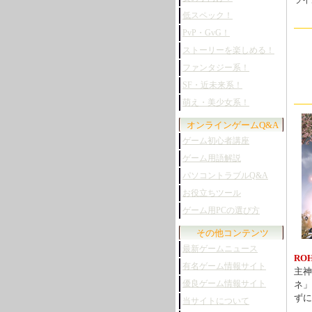
ライ
低スペック！
PvP・GvG！
ストーリーを楽しめる！
ファンタジー系！
SF・近未来系！
萌え・美少女系！
オンラインゲームQ&A
ゲーム初心者講座
ゲーム用語解説
パソコントラブルQ&A
お役立ちツール
ゲーム用PCの選び方
その他コンテンツ
最新ゲームニュース
RO
有名ゲーム情報サイト
主神
優良ゲーム情報サイト
ネ」
ずに
当サイトについて