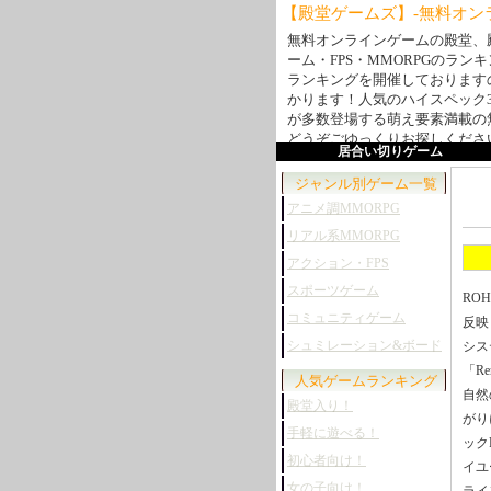
【殿堂ゲームズ】-無料オンラ
無料オンラインゲームの殿堂、
ーム・FPS・MMORPGのラ
ランキングを開催しております
かります！人気のハイスペック3
が多数登場する萌え要素満載の
どうぞごゆっくりお探しくださ
居合い切りゲーム
ジャンル別ゲーム一覧
アニメ調MMORPG
リアル系MMORPG
アクション・FPS
スポーツゲーム
RO
コミュニティゲーム
反映
シュミレーション&ボード
シス
「Re
人気ゲームランキング
自然
殿堂入り！
がり
手軽に遊べる！
ック
初心者向け！
イユ
女の子向け！