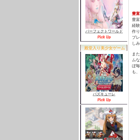
豊富
豊富
経験
作り
パーフェクトワールド
プレ
しみ
殿堂入り美少女ゲーム
また
ムな
ぼ毎
も、
パズキューレ