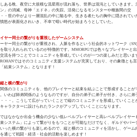
しある晩、夜空に大規模な流星雨が流れ落ち、世界は混沌としていきます。
ン」の消滅、母神「エドネ」の失踪。活発になるモンスターや種族間の交
・・世の中がより一層混乱の中に陥る中、生きる者たちの胸中に隠されてい
憤怒が表面化されいき、不幸で暗い時代が始まろうとしていた。
イヤー同士の繋がりを重視したゲームシステム
ーヤー同士の繋がりが重視され、人脈を作るという社会的ネットワーク（SN
を取り入れられているのが特徴的です。MMORPGでは色々なプレイヤーと
交流を持つことでコミュニティを形成していくのが一つの楽しみだと思いま
ROHANではそのコミュニティ支援システムが充実しており、その象徴とも
「結束システム」となります！
縦と横の繋がり
関係のコミュニティを、他のプレイヤーと結束を結ぶことで形成することが
。いわば師弟関係のようなものですが、自分の弟子に弟子が付き、さらに弟
・・・。こうして広がっていくことで縦のコミュニティを形成していくこと
キャラクターに設けられたランクがアップしていくことになります。
ではなかなか出会う機会の少ない低レベルプレイヤーと高レベルプレイヤー
束システム」によって繋がりをもつことが可能なだけでなく、ギルドやパー
いった横の繋がりも楽しめるので、縦と横のコミュニティを活かし、ゲーム
を通じて戦闘・経済・社会的活動を楽しめます！