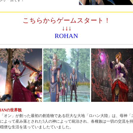
ンゲームです！
こちらからゲームスタート！
↓↓↓
ROHAN
HANの世界観
「オン」が創った最初の創造物である巨大な大地「ロハン大陸」は、母神「
によって産み落とされた5人の神によって統治され、各種族は一切の交流を
穏便な生活を送っていましたていました。