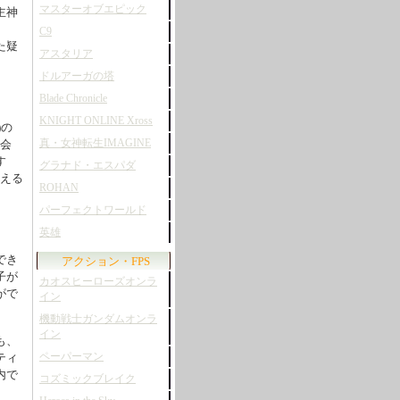
マスターオブエピック
主神
C9
た疑
アスタリア
ドルアーガの塔
Blade Chronicle
KNIGHT ONLINE Xross
)の
出会
真・女神転生IMAGINE
す
グラナド・エスパダ
言える
ROHAN
パーフェクトワールド
英雄
でき
アクション・FPS
子が
カオスヒーローズオンラ
がで
イン
機動戦士ガンダムオンラ
イン
も、
ティ
ペーパーマン
内で
コズミックブレイク