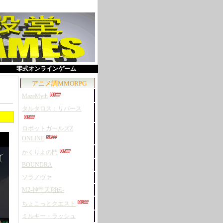
零式オンラインゲーム
アニメ調MMORPG
MazeMyth
タルタロス：リバース
ロボットガールズZ
ONLINE
かくりよの門
BOUNDRA
ソラノヴァ
M2-神甲天翔伝-
ちょこっとクエスト
ミルキー・ラッシュ